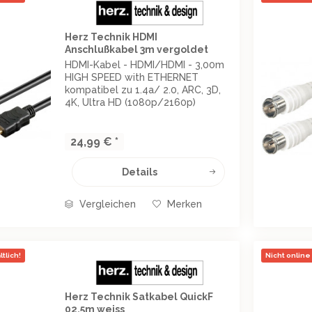
Herz Technik HDMI
Anschlußkabel 3m vergoldet
HDMI-Kabel - HDMI/HDMI - 3,00m
HIGH SPEED with ETHERNET
kompatibel zu 1.4a/ 2.0, ARC, 3D,
4K, Ultra HD (1080p/2160p)
einzeln geschirmt, mit vergoldeten
Kontakten vergossene Ausführung,
Innenleiter: Datenleitungen aus
24,99 € *
Kupfer HDMI-Stecker...
Details
Vergleichen
Merken
tlich!
Nicht online 
Herz Technik Satkabel QuickF
02,5m weiss