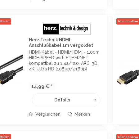
tlich!
Nicht online 
Herz Technik HDMI
Anschlußkabel 1m vergoldet
HDMI-Kabel - HDMI/HDMI - 1,00m
HIGH SPEED with ETHERNET
kompatibel zu 1.4a/ 2.0, ARC, 3D,
4K, Ultra HD (1080p/2160p)
einzeln geschirmt, mit vergoldeten
Kontakten vergossene Ausführung,
Innenleiter: Datenleitungen aus
14,99 € *
Kupfer HDMI-Stecker...
Details
Vergleichen
Merken
tlich!
Nicht online 