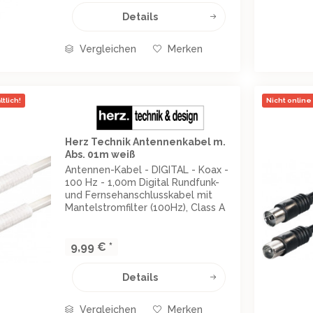
Details
Vergleichen
Merken
tlich!
Nicht online 
Herz Technik Antennenkabel m.
Abs. 01m weiß
Antennen-Kabel - DIGITAL - Koax -
100 Hz - 1,00m Digital Rundfunk-
und Fernsehanschlusskabel mit
Mantelstromfilter (100Hz), Class A
doppelt geschirmt: AL-Folie und
Geflecht 128 x 0,12
Schirmungsdämpfung 100 dB
9,99 € *
Farbe: weiß Länge: 1,00m
Details
Vergleichen
Merken