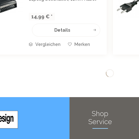
Scart-Stecker Scart-Stecker
Länge. 1,50m
14,99 € *
Details
Vergleichen
Merken
Shop
Service