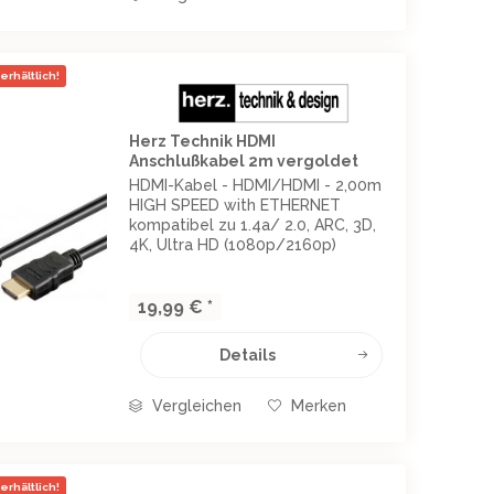
erhältlich!
Herz Technik HDMI
Anschlußkabel 2m vergoldet
HDMI-Kabel - HDMI/HDMI - 2,00m
HIGH SPEED with ETHERNET
kompatibel zu 1.4a/ 2.0, ARC, 3D,
4K, Ultra HD (1080p/2160p)
einzeln geschirmt, mit vergoldeten
Kontakten vergossene Ausführung,
Innenleiter: Datenleitungen aus
19,99 € *
Kupfer HDMI-Stecker...
Details
Vergleichen
Merken
erhältlich!