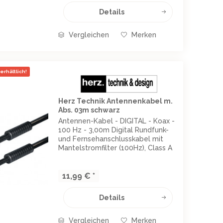
Details
Vergleichen
Merken
erhältlich!
Herz Technik Antennenkabel m.
Abs. 03m schwarz
Antennen-Kabel - DIGITAL - Koax -
100 Hz - 3,00m Digital Rundfunk-
und Fernsehanschlusskabel mit
Mantelstromfilter (100Hz), Class A
doppelt geschirmt: AL-Folie und
Geflecht 128 x 0,12
Schirmungsdämpfung 100 dB
11,99 € *
Farbe: schwarz Länge: 3,00m
Details
Vergleichen
Merken