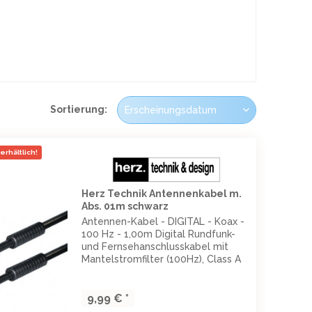
Sortierung:
erhältlich!
Herz Technik Antennenkabel m.
Abs. 01m schwarz
Antennen-Kabel - DIGITAL - Koax -
100 Hz - 1,00m Digital Rundfunk-
und Fernsehanschlusskabel mit
Mantelstromfilter (100Hz), Class A
doppelt geschirmt: AL-Folie und
Geflecht 128 x 0,12
Schirmungsdämpfung 100 dB
9,99 € *
Farbe: schwarz Länge: 1,00m