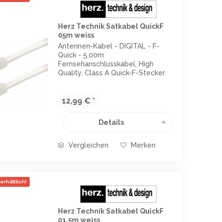
Herz Technik Satkabel QuickF
05m weiss
Antennen-Kabel - DIGITAL - F-
Quick - 5,00m
Fernsehanschlusskabel, High
Quality, Class A Quick-F-Stecker
Quick-F-Stecker doppelt
geschirmt: AL-Folie und Geflecht
128 x 0,12 Schirmungsdämpfung 95
12,99 € *
dB Farbe: weiß Länge: 5,00m
Details
Vergleichen
Merken
erhältlich!
Herz Technik Satkabel QuickF
01,5m weiss