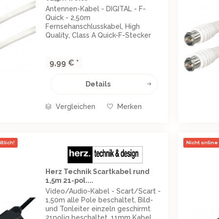
Antennen-Kabel - DIGITAL - F-
Quick - 2,50m
Fernsehanschlusskabel, High
Quality, Class A Quick-F-Stecker
Quick-F-Stecker doppelt
geschirmt: AL-Folie und Geflecht
128 x 0,12 Schirmungsdämpfung 95
9,99 € *
dB Farbe: weiß Länge: 2,50m
Details
Vergleichen
Merken
tlich!
Nicht online 
Herz Technik Scartkabel rund
1,5m 21-pol....
Video/Audio-Kabel - Scart/Scart -
1,50m alle Pole beschaltet, Bild-
und Tonleiter einzeln geschirmt
21polig beschaltet, 11mm Kabel