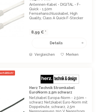
Antennen-Kabel - DIGITAL - F-
Quick - 1,50m
Fernsehanschlusskabel, High
Quality, Class A Quick-F-Stecker
Quick-F-Stecker doppelt
geschirmt: AL-Folie und Geflecht
128 x 0,12 Schirmungsdämpfung 95
8,99 € *
dB Farbe: weiß Länge: 1,50m
Details
Vergleichen
Merken
erhältlich!
Herz Technik Stromkabel
EuroNorm 2,5m schwarz
Netzkabel Europa-Norm - 2,50m -
schwarz Netzkabel Euro-Norm mit
Doppelnute, schwarz, 2,5m
Nennspannung 250 V Nennstrom