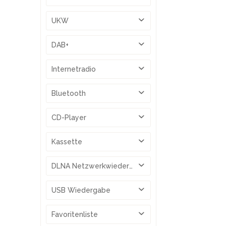
von
105,00 €
bis
145,00 €
portables Radio
UKW
ja
DAB+
ja
Internetradio
nein
Bluetooth
ja
CD-Player
nein
Kassette
nein
DLNA Netzwerkwiedergabe
nein
USB Wiedergabe
nein
Favoritenliste