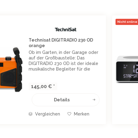
ZUBEHÖR
ULTIROOM RADIOS
IFI MÖBEL
VIDEO KONVERTER
ADIO ZUBEHÖR
LUETOOTH SPEAKER
AUDIO KONVERTER
OPFHÖRER
FERNBEDIENUNGEN
Nicht online 
SENNHEISER
LOCK ABC
HDMI KABEL
TV KOPFHÖRER
NDSYSTEME
UBEHÖR
Technisat DIGITRADIO 230 OD
ZUBEHÖR
orange
WANDHALTERUNGEN
Ob im Garten, in der Garage oder
FANGSTECHNIK
ER AUDIO
auf der Großbaustelle: Das
PANASONIC
IGITALRECEIVER
DIGITRADIO 230 OD ist der ideale
musikalische Begleiter für die
TV GERÄTE
I MODULE
Situationen, in denen harte und oft
ERTS RADIO
BLURAY
NTENNEN
hektische Arbeit auf
herausfordernde
145,00 € *
AT-SPIEGEL
ADIO
Rahmenbedingungen trifft. Mit
ETRO RADIO
seinem...
Details
LATTENSPIELER
UBEHÖR
Vergleichen
Merken