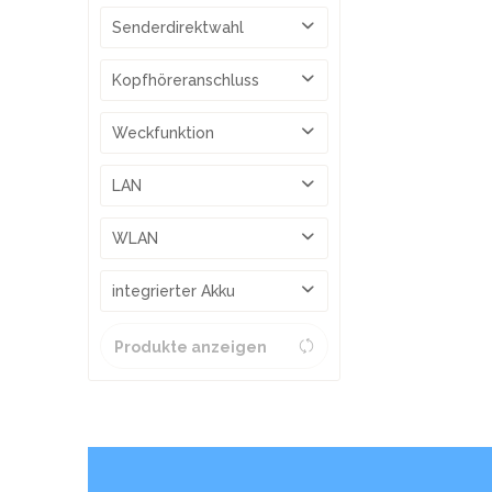
ja
Senderdirektwahl
ja
Kopfhöreranschluss
ja
Weckfunktion
ja
LAN
nein
WLAN
nein
integrierter Akku
ja
Produkte anzeigen
nein