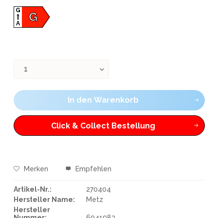
G
G
A
In den
Warenkorb
Click & Collect Bestellung
Merken
Empfehlen
Artikel-Nr.:
270404
Hersteller Name:
Metz
Hersteller
Nummer:
6941983