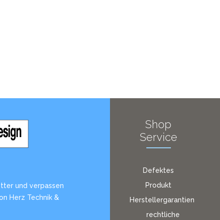
Shop
Service
Defektes
Produkt
tter und verpassen
von Herz Technik &
Herstellergarantien
rechtliche