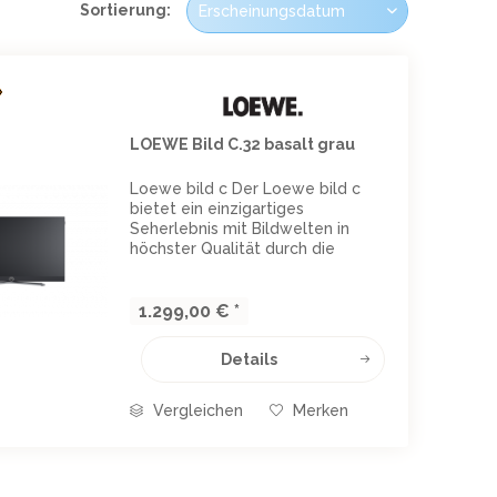
Sortierung:
LOEWE Bild C.32 basalt grau
Loewe bild c Der Loewe bild c
bietet ein einzigartiges
Seherlebnis mit Bildwelten in
höchster Qualität durch die
neueste Generation der Loewe
exklusiven Edge LED Panels. Die
von den Loewe Experten
1.299,00 € *
optimierte UHD-Auflösung in
Kombination...
Details
Vergleichen
Merken