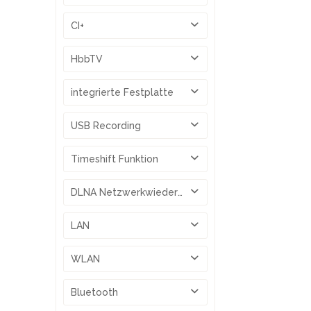
ja, mit CI+ Modul
CI+
1
HbbTV
ja
integrierte Festplatte
nein
USB Recording
ja, Single Channel
Timeshift Funktion
optional mit externem USB Medium
DLNA Netzwerkwiedergabe
ja
LAN
ja
WLAN
ja
Bluetooth