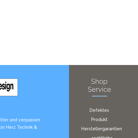
Shop
Service
Defektes
Produkt
tter und verpassen
von Herz Technik &
Herstellergarantien