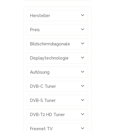
Hersteller
LOEWE
Preis
Bildschirmdiagonale
von
1299,00 €
bis
1499,00 €
32 Zoll / 80 cm
Displaytechnologie
43 Zoll / 109 cm
LCD / LED Backlight
Auflösung
Full HD (1080p)
DVB-C Tuner
UHD (2160p)
ja, Single Tuner
DVB-S Tuner
ja, Single Tuner
DVB-T2 HD Tuner
ja, Single Tuner
Freenet TV